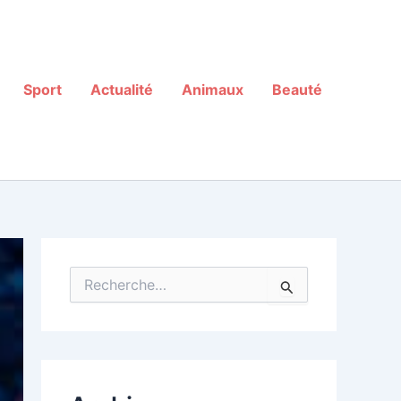
Sport
Actualité
Animaux
Beauté
R
e
c
h
e
r
c
h