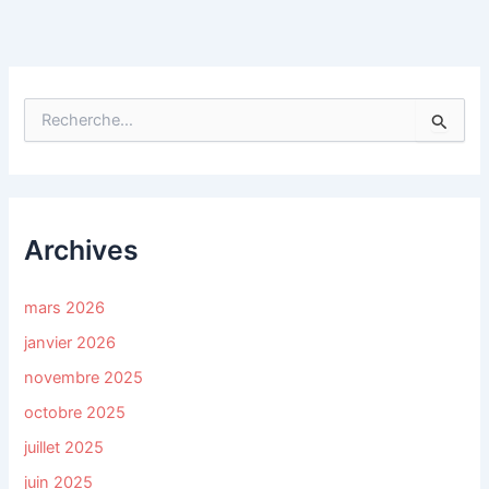
R
e
c
h
e
r
c
Archives
h
e
r
mars 2026
janvier 2026
:
novembre 2025
octobre 2025
juillet 2025
juin 2025